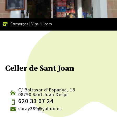
Comerços
|
Vins i Licors
Celler de Sant Joan
C/ Baltasar d’Espanya, 16
08790 Sant Joan Despí
620 33 07 24
saray389@yahoo.es