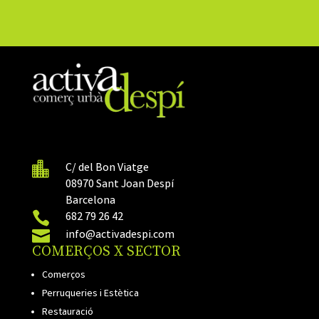

C/ del Bon Viatge
08970 Sant Joan Despí
Barcelona

682 79 26 42

info@activadespi.com
COMERÇOS X SECTOR
Comerços
Perruqueries i Estètica
Restauració