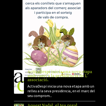
ActivaDespí inicia una nova etapa
amb canvi a la presidència de L’
associació.
ActivaDespí inicia una nova etapa amb un
relleu a la seva presidència, en el marc del
seu comprom...
Aquest Nadal, el teu regal