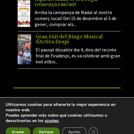
comença rascant
Arriba la campanya de Nadal al nostre
comerç local! Del 15 de desembre al 5 de
gener, comprar als...
Gran èxit del Bingo Musical
d’Activa Despí
El passat dissabte dia 4, dins del recinte
firal de Firadespí, es va celebrar amb gran
èxit elBin...
©2026 Activa Despí. Tots els drets reservats.
Utilizamos cookies para ofrecerte la mejor experiencia en
Web desenvolupada per: Miguel Rayo
nuestra web.
Puedes aprender más sobre qué cookies utilizamos o
desactivarlas en los
ajustes
.
Avís legal
|
Política de Privadesa
|
Política de Cookies
Cerrar el banner de 
Aceptar
Rechazar
Ajustes