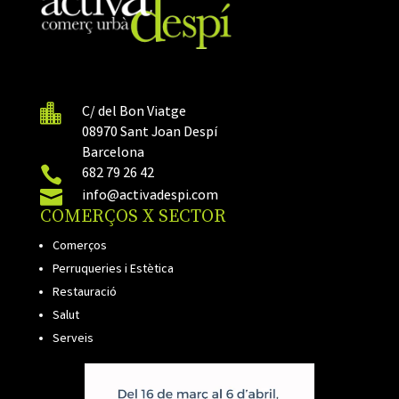

C/ del Bon Viatge
08970 Sant Joan Despí
Barcelona

682 79 26 42

info@activadespi.com
COMERÇOS X SECTOR
Comerços
Perruqueries i Estètica
Restauració
Salut
Serveis