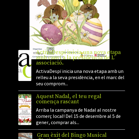
ActivaDespí inicia una nova etapa
amb canvi a la presidència de L’
associació.
ActivaDespí inicia una nova etapa amb un
relleu a la seva presidència, en el marc del
seu comprom...
Aquest Nadal, el teu regal
comença rascant
Arriba la campanya de Nadal al nostre
comerç local! Del 15 de desembre al 5 de
gener, comprar als...
Gran èxit del Bingo Musical