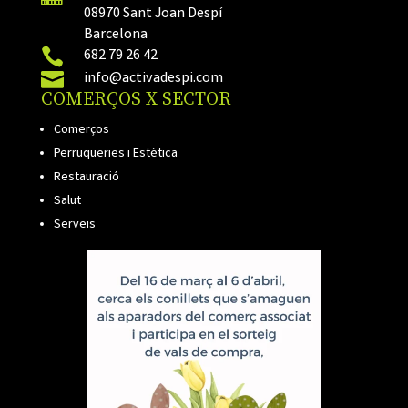
08970 Sant Joan Despí
Barcelona

682 79 26 42

info@activadespi.com
COMERÇOS X SECTOR
Comerços
Perruqueries i Estètica
Restauració
Salut
Serveis