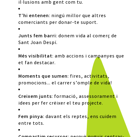
il·lusions amb gent com tu.
T’hi entenen
: ningú millor que altres
comerciants per donar-te suport.
Junts fem barri
: donem vida al comerç de
Sant Joan Despí.
Més visibilitat
: amb accions i campanyes que
et fan destacar.
Moments que sumen
: fires, activitats,
promocions… el carrer s’omple de vida!
Creixem junts
: formació, assessorament i
idees per fer créixer el teu projecte.
Fem pinya
: davant els reptes, ens cuidem
entre tots.