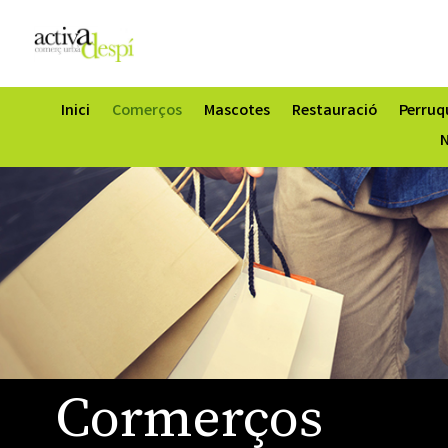
Inici
Comerços
Mascotes
Restauració
Perruqu
N
Cormerços