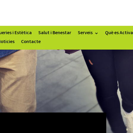
eries i Estètica
Salut i Benestar
Serveis
Què es Activa
oticies
Contacte