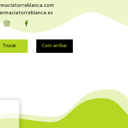
rmaciatorreblanca.com
farmaciatorreblanca.es
Trucar
Com arribar