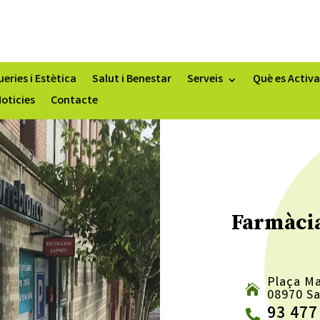
eries i Estètica
Salut i Benestar
Serveis
Què es Activa
oticies
Contacte
Farmàci
Plaça Ma
08970 Sa
93 477