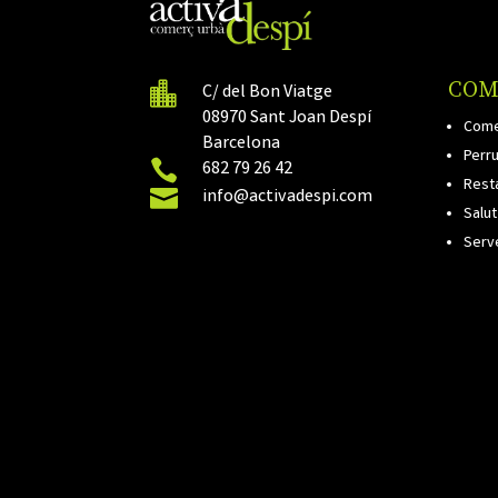
COM

C/ del Bon Viatge
08970 Sant Joan Despí
Come
Barcelona
Perru

682 79 26 42
Rest

info@activadespi.com
Salut
Serv