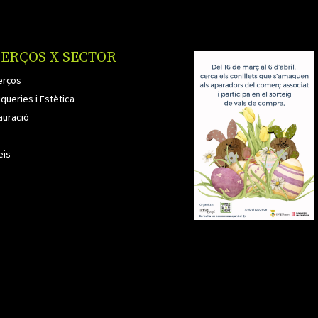
ERÇOS X SECTOR
rços
queries i Estètica
auració
eis