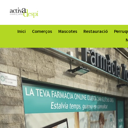
Inici
Comerços
Mascotes
Restauració
Perruqu
N