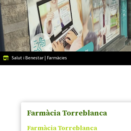
Salut i Benestar
|
Farmàcies
Farmàcia Torreblanca
Farmàcia Torreblanca