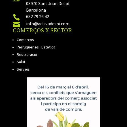
08970 Sant Joan Despí
Barcelona

682 79 26 42

info@activadespi.com
COMERÇOS X SECTOR
Comerços
Perruqueries i Estètica
Restauració
Salut
Serveis