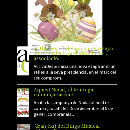
ActivaDespí inicia una nova etapa
amb canvi a la presidència de L’
associació.
ActivaDespí inicia una nova etapa amb un
relleu a la seva presidència, en el marc del
seu comprom...
Aquest Nadal, el teu regal
comença rascant
Arriba la campanya de Nadal al nostre
comerç local! Del 15 de desembre al 5 de
gener, comprar als...
Gran èxit del Bingo Musical