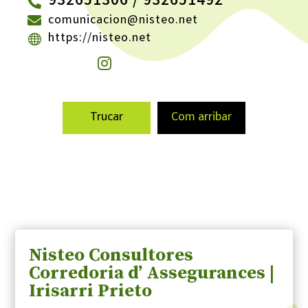
932651306 / 932651492
comunicacion@nisteo.net
https://nisteo.net
Trucar
Com arribar
Nisteo Consultores
Corredoria d’ Assegurances |
Irisarri Prieto