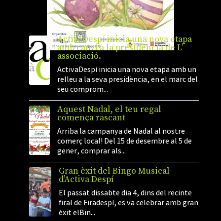
ActivaDespí inicia una nova etapa
amb canvi a la presidència de L’
associació.
ActivaDespí inicia una nova etapa amb un
relleu a la seva presidència, en el marc del
seu comprom...
Aquest Nadal, el teu regal
comença rascant
Arriba la campanya de Nadal al nostre
comerç local! Del 15 de desembre al 5 de
gener, comprar als...
Gran èxit del Bingo Musical
d’Activa Despí
El passat dissabte dia 4, dins del recinte
firal de Firadespí, es va celebrar amb gran
èxit elBin...