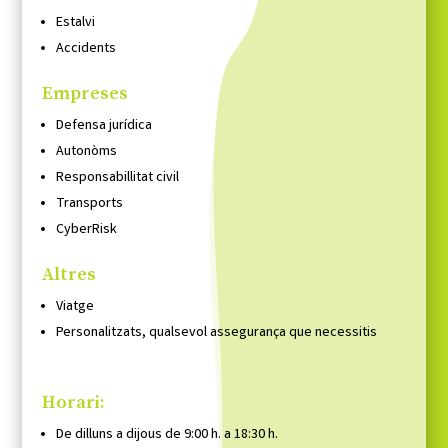
Estalvi
Accidents
Empreses
Defensa jurídica
Autonòms
Responsabillitat civil
Transports
CyberRisk
Altres
Viatge
Personalitzats, qualsevol assegurança que necessitis
Horari:
De dilluns a dijous de 9:00 h. a 18:30 h.