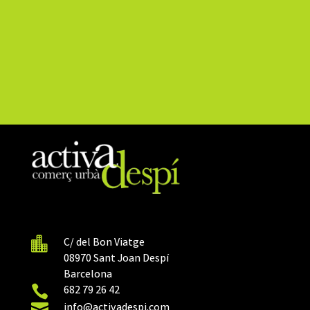

C/ del Bon Viatge
08970 Sant Joan Despí
Barcelona

682 79 26 42

info@activadespi.com