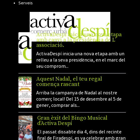
Serveis
ActivaDespí inicia una nova etapa
amb canvi a la presidència de L’
associació.
ActivaDespí inicia una nova etapa amb un
relleu a la seva presidència, en el marc del
seu comprom...
Aquest Nadal, el teu regal
comença rascant
Arriba la campanya de Nadal al nostre
comerç local! Del 15 de desembre al 5 de
gener, comprar als...
Gran èxit del Bingo Musical
d’Activa Despí
El passat dissabte dia 4, dins del recinte
firal de Firadespí, es va celebrar amb gran