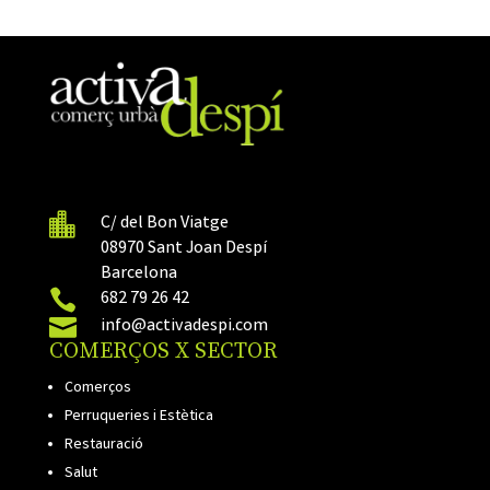

C/ del Bon Viatge
08970 Sant Joan Despí
Barcelona

682 79 26 42

info@activadespi.com
COMERÇOS X SECTOR
Comerços
Perruqueries i Estètica
Restauració
Salut