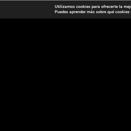
Esborrar filtre
Utilizamos cookies para ofrecerte la mej
Puedes aprender más sobre qué cookies u
DHA
COM

C/ del Bon Viatge
08970 Sant Joan Despí
Come
Barcelona
Perru

682 79 26 42
Rest

info@activadespi.com
Salut