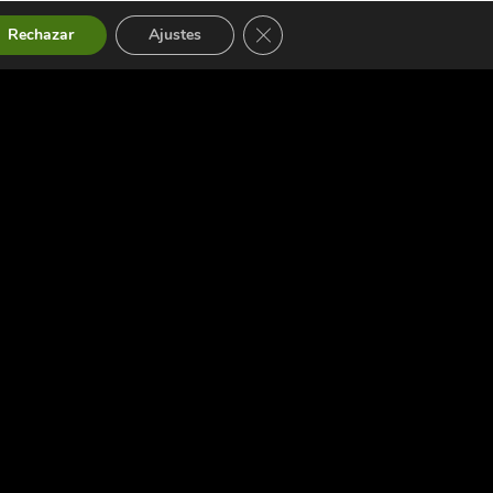
Cerrar el banner de cookies RGP
Rechazar
Ajustes
ActivaDespí inicia una
nova etapa amb canvi a la
presidència de L’
associació.
ActivaDespí inicia una nova
etapa amb un relleu a la seva
presidència, en el marc del seu