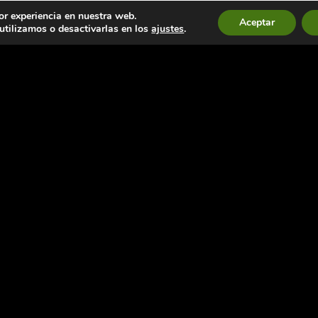
or experiencia en nuestra web.
Aceptar
tilizamos o desactivarlas en los
ajustes
.
NA ESCUELA DE YOGA
QUIROPEL
ERÇOS X SECTOR
rços
queries i Estètica
auració