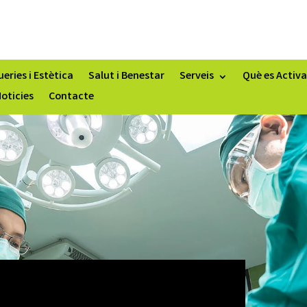
eries i Estètica
Salut i Benestar
Serveis
Què es Activa
oticies
Contacte