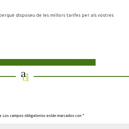
perquè disposeu de les millors tarifes per als vostres
hip-Quik?
Descarregar presentació Ship-Quik
a.
Los campos obligatorios están marcados con
*