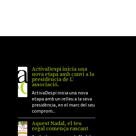
ActivaDespí inicia una
nova etapa amb canvi a la
presidència de L’
associació.
ActivaDespí inicia una nova
etapa amb un relleu a la seva
presidència, en el marc del seu
comprom...
Aquest Nadal, el teu
regal comença rascant