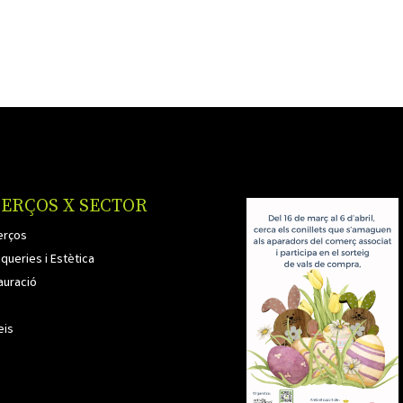
ERÇOS X SECTOR
rços
queries i Estètica
auració
eis