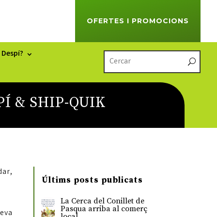
OFERTES I PROMOCIONS
 Despí?
Í & SHIP-QUIK
dar,
Últims posts publicats
La Cerca del Conillet de
Pasqua arriba al comerç
seva
local