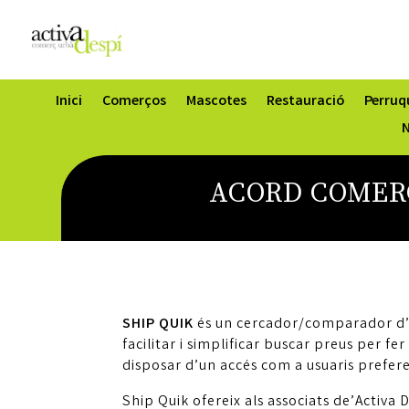
Inici
Comerços
Mascotes
Restauració
Perruqu
N
ACORD COMERC
SHIP QUIK
és un cercador/comparador d’e
facilitar i simplificar buscar preus per f
disposar d’un accés com a usuaris prefer
Ship Quik ofereix als associats de’Activa 