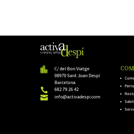
COM

C/ del Bon Viatge
08970 Sant Joan Despí
Come
Barcelona
Perru

682 79 26 42
Rest

info@activadespi.com
Salut
Serv