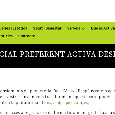
eries i Estètica
Salut i Benestar
Serveis
Què es Activa
oticies
Contacte
IAL PREFERENT ACTIVA DESP
nviaments de paqueteria. Des d’Activa Despí us volem aju
er els vostres enviaments i us oferim en aquest acord poder
ents a la plataforma
https://ship-quik.com/es/
Despí accés a registrar-se de forma totalment gratuïta a la 