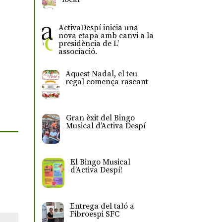
ActivaDespí inicia una
nova etapa amb canvi a la
presidència de L’
associació.
Aquest Nadal, el teu
regal comença rascant
Gran èxit del Bingo
Musical d’Activa Despí
El Bingo Musical
d’Activa Despí!
Entrega del taló a
Fibroespi SFC