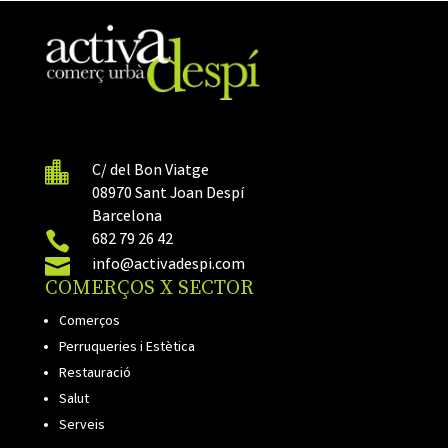

C/ del Bon Viatge
08970 Sant Joan Despí
Barcelona

682 79 26 42

info@activadespi.com
COMERÇOS X SECTOR
Comerços
Perruqueries i Estètica
Restauració
Salut
Serveis