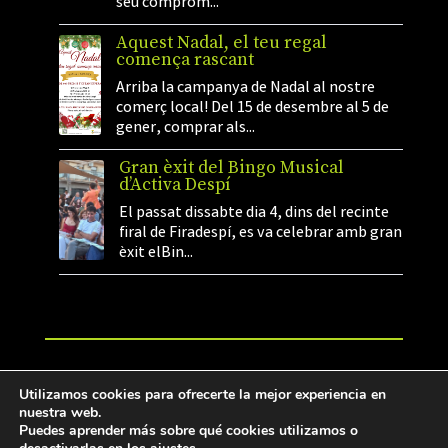
seu comprom...
Aquest Nadal, el teu regal
comença rascant
Arriba la campanya de Nadal al nostre
comerç local! Del 15 de desembre al 5 de
gener, comprar als...
Gran èxit del Bingo Musical
d’Activa Despí
El passat dissabte dia 4, dins del recinte
firal de Firadespí, es va celebrar amb gran
èxit elBin...
©2026 Activa Despí. Tots els drets reservats.
Utilizamos cookies para ofrecerte la mejor experiencia en
Web desenvolupada per: Miguel Rayo
nuestra web.
Puedes aprender más sobre qué cookies utilizamos o